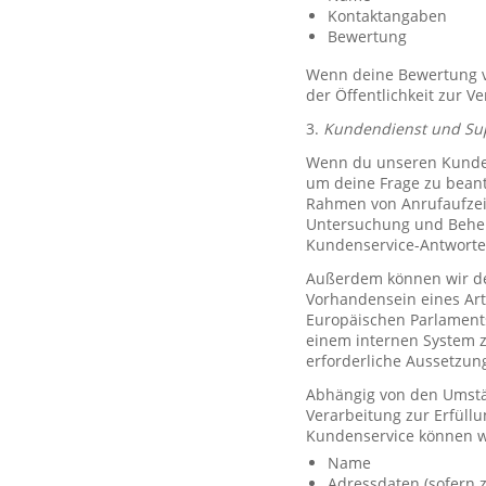
Kontaktangaben
Bewertung
Wenn deine Bewertung ve
der Öffentlichkeit zur V
3.
Kundendienst und Su
Wenn du unseren Kundend
um deine Frage zu bean
Rahmen von Anrufaufzeic
Untersuchung und Behe
Kundenservice-Antworte
Außerdem können wir de
Vorhandensein eines Art
Europäischen Parlaments 
einem internen System 
erforderliche Aussetzu
Abhängig von den Umstän
Verarbeitung zur Erfüllu
Kundenservice können w
Name
Adressdaten (sofern z