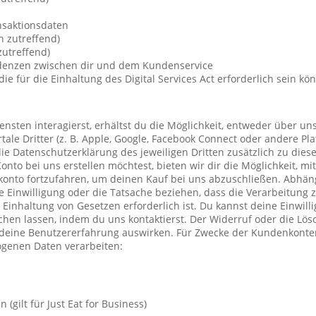
nsaktionsdaten
n zutreffend)
utreffend)
ndenzen zwischen dir und dem Kundenservice
die für die Einhaltung des Digital Services Act erforderlich sein kö
nsten interagierst, erhältst du die Möglichkeit, entweder über un
ale Dritter (z. B. Apple, Google, Facebook Connect oder andere Pla
die Datenschutzerklärung des jeweiligen Dritten zusätzlich zu diese
Konto bei uns erstellen möchtest, bieten wir dir die Möglichkeit, mi
konto fortzufahren, um deinen Kauf bei uns abzuschließen. Abhä
 Einwilligung oder die Tatsache beziehen, dass die Verarbeitung z
r Einhaltung von Gesetzen erforderlich ist. Du kannst deine Einwil
chen lassen, indem du uns kontaktierst. Der Widerruf oder die Lö
 deine Benutzererfahrung auswirken. Für Zwecke der Kundenkonte
genen Daten verarbeiten:
(gilt für Just Eat for Business)