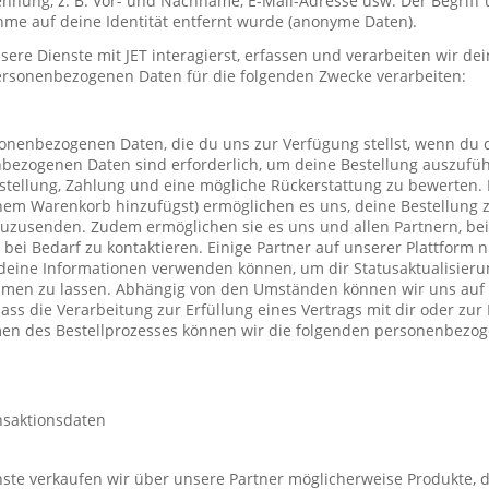
nung, z. B. Vor- und Nachname, E-Mail-Adresse usw. Der Begriff u
me auf deine Identität entfernt wurde (anonyme Daten).
re Dienste mit JET interagierst, erfassen und verarbeiten wir d
ersonenbezogenen Daten für die folgenden Zwecke verarbeiten:
sonenbezogenen Daten, die du uns zur Verfügung stellst, wenn du 
nbezogenen Daten sind erforderlich, um deine Bestellung auszufüh
stellung, Zahlung und eine mögliche Rückerstattung zu bewerten. 
einem Warenkorb hinzufügst) ermöglichen es uns, deine Bestellung 
uzusenden. Zudem ermöglichen sie es uns und allen Partnern, be
h bei Bedarf zu kontaktieren. Einige Partner auf unserer Plattform
deine Informationen verwenden können, um dir Statusaktualisieru
mmen zu lassen. Abhängig von den Umständen können wir uns auf 
ass die Verarbeitung zur Erfüllung eines Vertrags mit dir oder zu
hmen des Bestellprozesses können wir die folgenden personenbezo
nsaktionsdaten
te verkaufen wir über unsere Partner möglicherweise Produkte, d