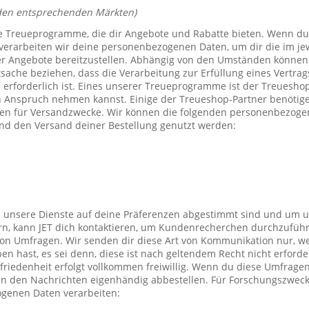
den entsprechenden Märkten)
e Treueprogramme, die dir Angebote und Rabatte bieten. Wenn du
verarbeiten wir deine personenbezogenen Daten, um dir die im j
er Angebote bereitzustellen. Abhängig von den Umständen können 
tsache beziehen, dass die Verarbeitung zur Erfüllung eines Vertrag
 erforderlich ist. Eines unserer Treueprogramme ist der Treuesho
n Anspruch nehmen kannst. Einige der Treueshop-Partner benötig
n für Versandzwecke. Wir können die folgenden personenbezogen
nd den Versand deiner Bestellung genutzt werden:
s unsere Dienste auf deine Präferenzen abgestimmt sind und um 
rn, kann JET dich kontaktieren, um Kundenrecherchen durchzufüh
on Umfragen. Wir senden dir diese Art von Kommunikation nur, we
en hast, es sei denn, diese ist nach geltendem Recht nicht erforde
iedenheit erfolgt vollkommen freiwillig. Wenn du diese Umfragen
 in den Nachrichten eigenhändig abbestellen. Für Forschungszwec
genen Daten verarbeiten: