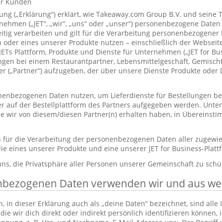
ür Kunden
ung („Erklärung“) erklärt, wie Takeaway.com Group B.V. und seine 
hmen („JET“, „wir“, „uns“ oder „unser“) personenbezogene Daten
itig verarbeiten und gilt für die Verarbeitung personenbezogener
 oder eines unserer Produkte nutzen – einschließlich der Webseite
 JETs Plattform, Produkte und Dienste für Unternehmen („JET for B
ungen bei einem Restaurantpartner, Lebensmittelgeschäft, Gemisc
r („Partner“) aufzugeben, der über unsere Dienste Produkte oder 
enbezogenen Daten nutzen, um Lieferdienste für Bestellungen bere
er auf der Bestellplattform des Partners aufgegeben werden. Unt
die wir von diesem/diesen Partner(n) erhalten haben, in Übereinst
ch für die Verarbeitung der personenbezogenen Daten aller zugewi
ie eines unserer Produkte und eine unserer JET for Business-Plat
 uns, die Privatsphäre aller Personen unserer Gemeinschaft zu schü
nbezogenen Daten verwenden wir und aus w
in dieser Erklärung auch als „deine Daten“ bezeichnet, sind alle
die wir dich direkt oder indirekt persönlich identifizieren können