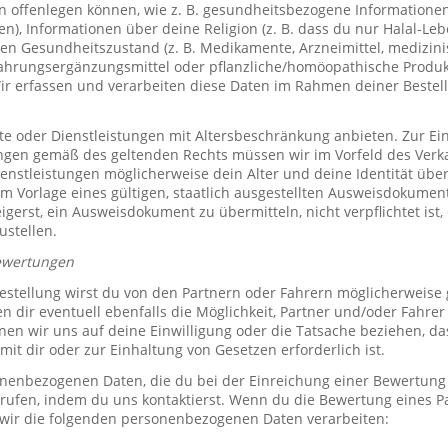
offenlegen können, wie z. B. gesundheitsbezogene Informationen 
, Informationen über deine Religion (z. B. dass du nur Halal-Leben
en Gesundheitszustand (z. B. Medikamente, Arzneimittel, medizini
ahrungsergänzungsmittel oder pflanzliche/homöopathische Produk
Wir erfassen und verarbeiten diese Daten im Rahmen deiner Bestel
e oder Dienstleistungen mit Altersbeschränkung anbieten. Zur Ei
ungen gemäß des geltenden Rechts müssen wir im Vorfeld des Verk
ienstleistungen möglicherweise dein Alter und deine Identität übe
 Vorlage eines gültigen, staatlich ausgestellten Ausweisdokuments
eigerst, ein Ausweisdokument zu übermitteln, nicht verpflichtet ist,
ustellen.
ewertungen
stellung wirst du von den Partnern oder Fahrern möglicherweise
n dir eventuell ebenfalls die Möglichkeit, Partner und/oder Fahre
n wir uns auf deine Einwilligung oder die Tatsache beziehen, das
mit dir oder zur Einhaltung von Gesetzen erforderlich ist.
sonenbezogenen Daten, die du bei der Einreichung einer Bewertung
rrufen, indem du uns kontaktierst. Wenn du die Bewertung eines P
 wir die folgenden personenbezogenen Daten verarbeiten: