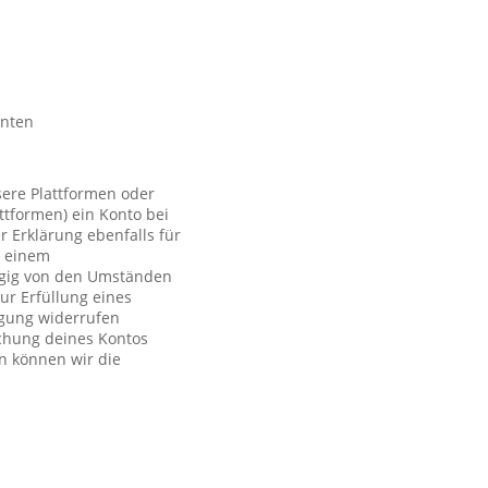
nnten
sere Plattformen oder
ttformen) ein Konto bei
r Erklärung ebenfalls für
t einem
ngig von den Umständen
ur Erfüllung eines
ligung widerrufen
schung deines Kontos
n können wir die