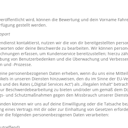
röffentlicht wird, können die Bewertung und dein Vorname Fahre
erfügung gestellt werden.
pport
ienst kontaktierst, nutzen wir die von dir bereitgestellten per
tworten oder deine Beschwerde zu bearbeiten. Wir können perso
hnungen erfassen, um Kundenservice bereitzustellen; hierzu zähl
bung von Benutzerbedenken und die Überwachung und Verbesse
n und -Prozesse.
ine personenbezogenen Daten erheben, wenn du uns eine Mitteil
ikels in unseren Diensten hinzuweisen, den du im Sinne der EU-
und des Rates („Digital Services Act“) als „illegalen Inhalt“ betrac
zur Beschwerdebearbeitung zu bieten und/oder um gemäß dem Digi
ngs- und Schutzmaßnahmen gegen den Missbrauch unserer Dienste 
den können wir uns auf deine Einwilligung oder die Tatsache bez
ng eines Vertrags mit dir oder zur Einhaltung von Gesetzen erforde
ir die folgenden personenbezogenen Daten verarbeiten:
utreffend)