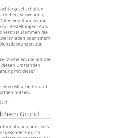
Tochtergesellschaften
 erheben, verwenden,
 Daten von Kunden, die
 für Bestellungen, App,
usiness“) (zusammen die
htwarenladen oder einem
Dienstleistungen zur
itzustellen, die auf der
er diesen Umständen
immung mit dieser
esenen Mitarbeiter und
tformen nutzen.
tzen.
elchem Grund
 Informationen oder Sets
, insbesondere durch